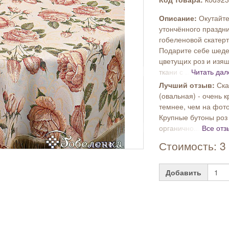
Описание:
Окутайт
утончённого праздн
гобеленовой скатер
Подарите себе шеде
цветущих роз и изя
ткани с ...
Читать дал
Лучший отзыв:
Ска
(овальная) - очень 
темнее, чем на фото
Крупные бутоны роз
органично...
Все отз
Стоимость: 3 
Добавить