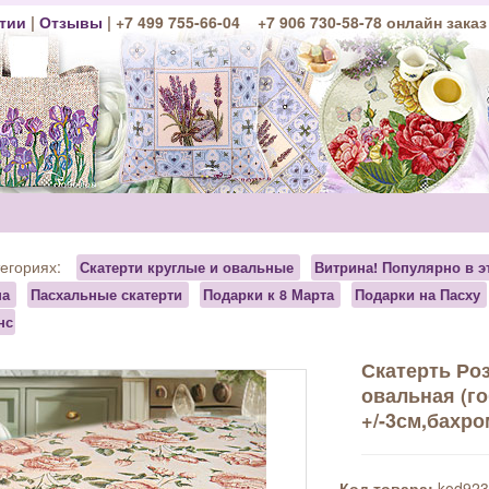
тии
|
Отзывы
| +7 499 755-66-04 +7 906 730-58-78 онлайн заказ
тегориях:
Скатерти круглые и овальные
Витрина! Популярно в э
на
Пасхальные скатерти
Подарки к 8 Марта
Подарки на Пасху
нс
Скатерть Ро
овальная (г
+/-3см,бахро
Код товара:
kod923