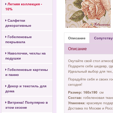
Летняя коллекция -
10%
Салфетки
декоративные
Гобеленовые
Описание
Сопутству
покрывала
Описание
Наволочки, чехлы на
подушки
Окутайте свой стол атмос
Подарите себе шедевр, гд
Гобеленовые картины
Идеальный выбор для тех, 
и панно
Порадуйте себя и своих г
сегодня!
Декор и текстиль для
дома
Размер: 160х190
см
Состав:
гобеленовая ткан
Витрина! Популярно в
Упаковка:
красивую подаро
этом сезоне
Доставка по Москве и Рос