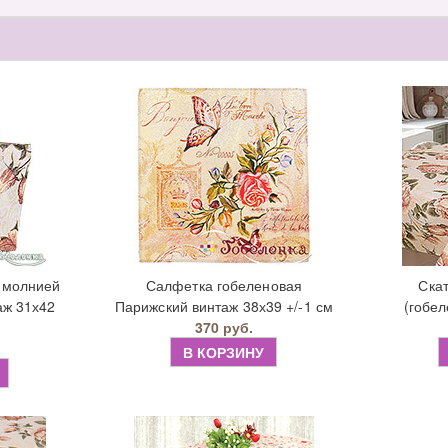
ы
и молнией
Салфетка гобеленовая
Скат
аж 31х42
Парижский винтаж 38х39 +/-1 см
(гобел
370 руб.
В КОРЗИНУ