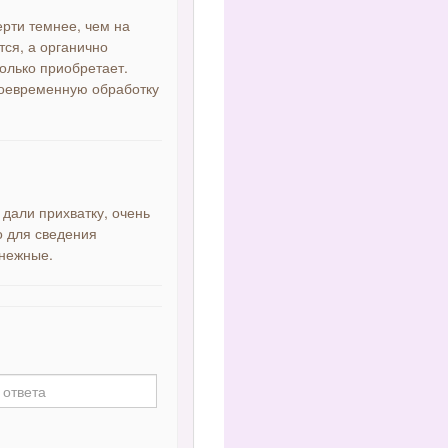
ерти темнее, чем на
ся, а органично
только приобретает.
воевременную обработку
 дали прихватку, очень
о для сведения
 нежные.
"