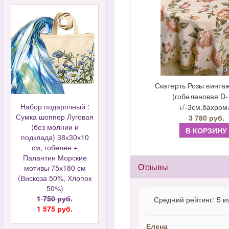
Скатерть Розы винтаж
(гобеленовая D
Набор подарочный :
+/-3см,бахром
Сумка шоппер Луговая
3 780 руб.
(без молнии и
В КОРЗИНУ
подклада) 38х30х10
см, гобелен +
Палантин Морские
Отзывы
мотивы 75х180 см
(Вискоза 50%, Хлопок
50%)
1 750 руб.
Средний рейтинг: 5 и
1 575 руб.
Елена