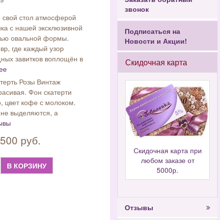
звонок
е свой стол атмосферой
ика с нашей эксклюзивной
Подписаться на
тью овальной формы.
Новости и Акции!
вр, где каждый узор
щных завитков воплощён в
Скидочная карта
ее
терть Розы Винтаж
красивая. Фон скатерти
, цвет кофе с молоком.
 не выделяются, а
ывы
500 руб.
Скидочная карта при
любом заказе от
В КОРЗИНУ
5000р.
Отзывы