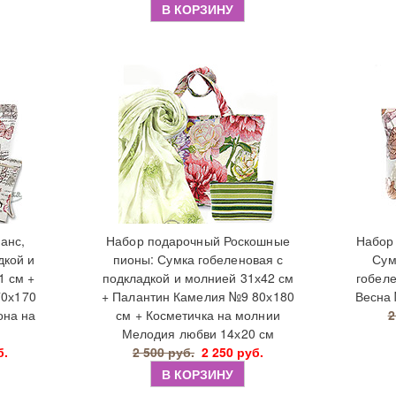
В КОРЗИНУ
анс,
Набор подарочный Роскошные
Набор
дкой и
пионы: Сумка гобеленовая с
Сум
1 см +
подкладкой и молнией 31х42 см
гобеле
70х170
+ Палантин Камелия №9 80х180
Весна 
она на
см + Косметичка на молнии
2
Мелодия любви 14х20 см
б.
2 500 руб.
2 250 руб.
В КОРЗИНУ