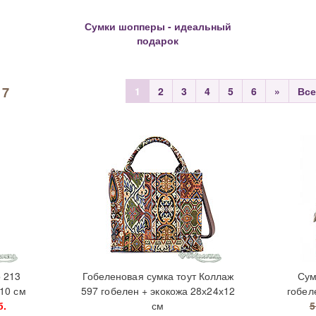
Сумки шопперы - идеальный
подарок
17
1
2
3
4
5
6
»
Все
 213
Гобеленовая сумка тоут Коллаж
Сум
10 см
597 гобелен + экокожа 28х24х12
гобел
б.
см
5