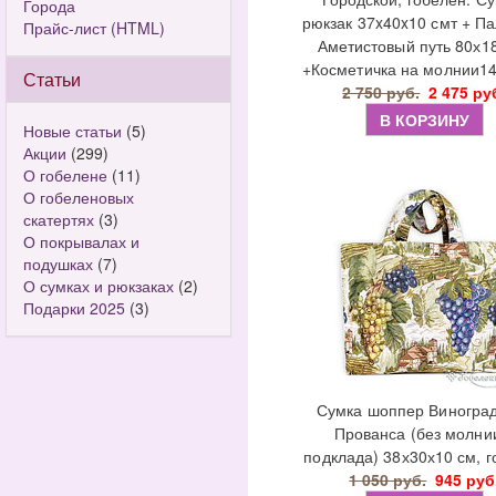
Города
рюкзак 37x40x10 смт + П
Прайс-лист (HTML)
Аметистовый путь 80х1
+Косметичка на молнии1
Статьи
2 750 руб.
2 475 ру
В КОРЗИНУ
Новые статьи
(5)
Акции
(299)
О гобелене
(11)
О гобеленовых
скатертях
(3)
О покрывалах и
подушках
(7)
О сумках и рюкзаках
(2)
Подарки 2025
(3)
Сумка шоппер Виногра
Прованса (без молни
подклада) 38х30х10 см, 
1 050 руб.
945 руб