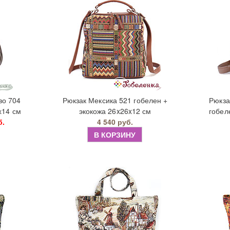
во 704
Рюкзак Мексика 521 гобелен +
Рюкза
х14 см
экокожа 26x26x12 см
гобел
б.
4 540 руб.
В КОРЗИНУ