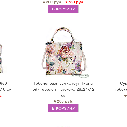
4 200 руб.
3 780 руб.
В КОРЗИНУ
 660
Гобеленовая сумка тоут Пионы
Сум
х10 см
597 гобелен + экокожа 28х24х12
гобел
б.
см
5
4 200 руб.
В КОРЗИНУ