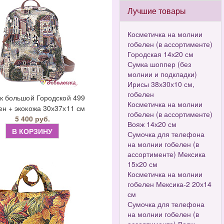
Лучшие товары
Косметичка на молнии
гобелен (в ассортименте)
Городская 14х20 см
Сумка шоппер (без
молнии и подкладки)
Ирисы 38х30х10 см,
гобелен
к большой Городской 499
Косметичка на молнии
ен + экокожа 30х37х11 см
гобелен (в ассортименте)
5 400 руб.
Вояж 14х20 см
В КОРЗИНУ
Сумочка для телефона
на молнии гобелен (в
ассортименте) Мексика
15х20 см
Косметичка на молнии
гобелен Мексика-2 20х14
см
Сумочка для телефона
на молнии гобелен (в