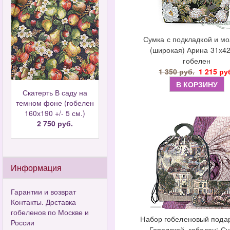
Сумка с подкладкой и м
(широкая) Арина 31х42
гобелен
1 350 руб.
1 215 ру
В КОРЗИНУ
Скатерть В саду на
темном фоне (гобелен
160х190 +/- 5 см.)
2 750 руб.
Информация
Гарантии и возврат
Контакты. Доставка
гобеленов по Москве и
Набор гобеленовый пода
России
Городской, гобелен: Су