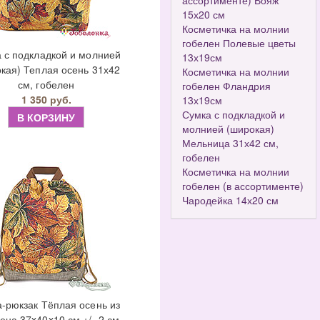
ассортименте) Вояж
15х20 см
Косметичка на молнии
гобелен Полевые цветы
 с подкладкой и молнией
13х19см
кая) Теплая осень 31х42
Косметичка на молнии
см, гобелен
гобелен Фландрия
1 350 руб.
13х19см
Сумка с подкладкой и
В КОРЗИНУ
молнией (широкая)
Мельница 31х42 см,
гобелен
Косметичка на молнии
гобелен (в ассортименте)
Чародейка 14х20 см
-рюкзак Тёплая осень из
ена 37x40x10 см +/- 2 см