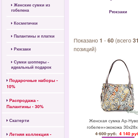
Женские сумки из
гобелена
Рюкзаки
Косметички
Палантины и платки
Показано
-
(всего
1
60
3
позиций)
Рюкзаки
Сумки шопперы -
идеальный подарок
Подарочные наборы -
10%
Распродажа -
Палантины - 30%
Скатерти
Женская сумка Ар-Нуво
гобелен+экокожа 30х28х
4 600 руб.
4 140 ру
Летняя коллекция -