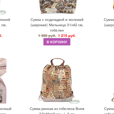
олнией
Сумка с подкладкой и молнией
Сумка
 см,
(широкая) Мельница 31х42 см,
(широ
гобелен
б.
1 350 руб.
1 215 руб.
В КОРЗИНУ
рочный
Сумка-рюкзак из гобелена Вояж
Сумка
мка-
37x40x10 см +/- 2 см
гобел