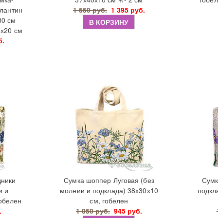
алантин
1 550 руб.
1 395 руб.
80 см
В КОРЗИНУ
4х20 см
б.
дники
Сумка шоппер Луговая (без
Сумк
и и
молнии и подклада) 38х30х10
подкл
гобелен
см, гобелен
.
1 050 руб.
945 руб.