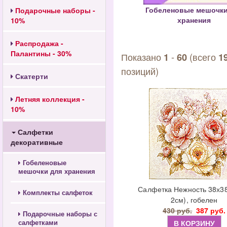
Гобеленовые мешочки
Подарочные наборы -
хранения
10%
Распродажа -
Палантины - 30%
Показано
-
(всего
1
60
1
позиций)
Скатерти
Летняя коллекция -
10%
Салфетки
декоративные
Гобеленовые
мешочки для хранения
Салфетка Нежность 38х38
Комплекты салфеток
2см), гобелен
430 руб.
387 руб.
Подарочные наборы с
салфетками
В КОРЗИНУ