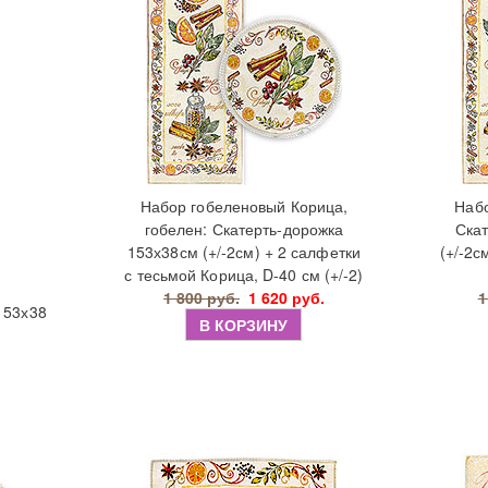
Набор гобеленовый Корица,
Набо
гобелен: Скатерть-дорожка
Ска
153х38см (+/-2см) + 2 салфетки
(+/-2с
с тесьмой Корица, D-40 см (+/-2)
1 800 руб.
1 620 руб.
1
153х38
В КОРЗИНУ