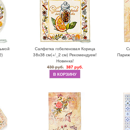
сьмой
Салфетка гобеленовая Корица
С
2)
38х38 см(+/_2 см) Рекомендуем!
Парижс
Новинка!
430 руб.
387 руб.
В КОРЗИНУ