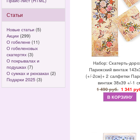
Прайс-лист (HTML)
Статьи
Новые статьи
(5)
Акции
(299)
О гобелене
(11)
О гобеленовых
скатертях
(3)
О покрывалах и
Набор: Скатерть-доро
подушках
(7)
Парижский винтаж 143х
О сумках и рюкзаках
(2)
(+/-2см)+ 2 салфетки Па
Подарки 2025
(3)
винтаж 38х39 +/-1 с
1 490 руб.
1 341 ру
В КОРЗИНУ