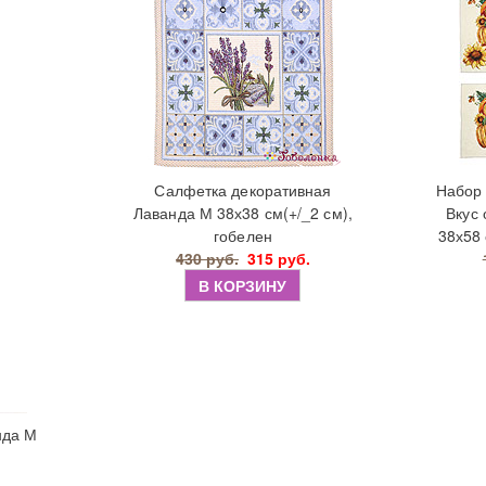
Салфетка декоративная
Набор 
Лаванда М 38х38 см(+/_2 см),
Вкус 
гобелен
38х58 
430 руб.
315 руб.
В КОРЗИНУ
нда М