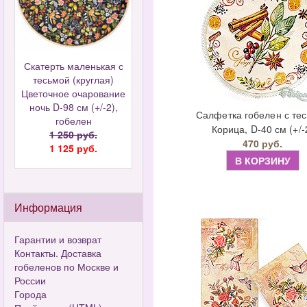
Скатерть маленькая с
тесьмой (круглая)
Цветочное очарование
ночь D-98 см (+/-2),
Салфетка гобелен с те
гобелен
Корица, D-40 см (+/-
1 250 руб.
470 руб.
1 125 руб.
В КОРЗИНУ
Информация
Гарантии и возврат
Контакты. Доставка
гобеленов по Москве и
России
Города