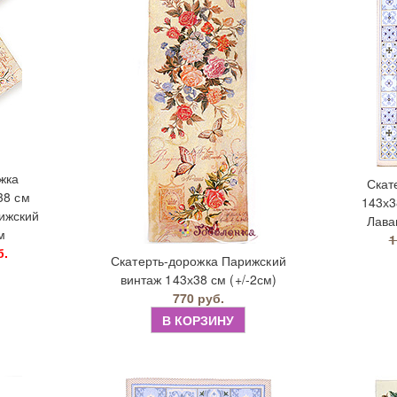
жка
Скат
38 см
143х3
рижский
Лава
м
1
б.
Скатерть-дорожка Парижский
винтаж 143х38 см (+/-2см)
770 руб.
В КОРЗИНУ