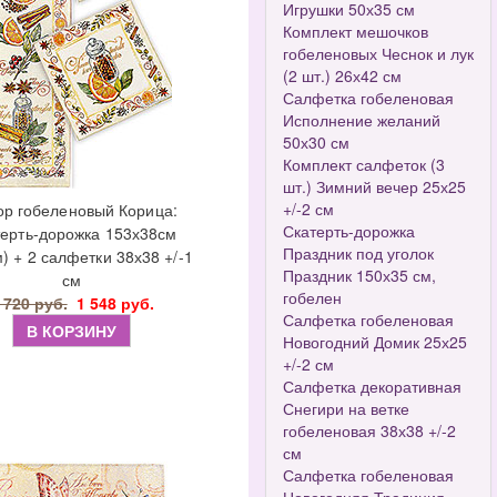
Игрушки 50х35 см
Комплект мешочков
гобеленовых Чеснок и лук
(2 шт.) 26х42 см
Салфетка гобеленовая
Исполнение желаний
50х30 см
Комплект салфеток (3
шт.) Зимний вечер 25х25
+/-2 см
р гобеленовый Корица:
Скатерть-дорожка
терть-дорожка 153х38см
Праздник под уголок
м) + 2 салфетки 38х38 +/-1
Праздник 150х35 см,
см
гобелен
 720 руб.
1 548 руб.
Салфетка гобеленовая
В КОРЗИНУ
Новогодний Домик 25х25
+/-2 см
Салфетка декоративная
Снегири на ветке
гобеленовая 38х38 +/-2
см
Салфетка гобеленовая