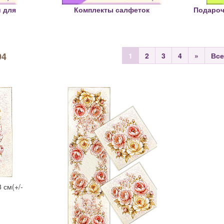
 для
Комплекты салфеток
Подароч
94
1
2
3
4
»
Все
 см(+/-