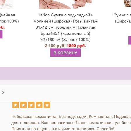
(чайная
Набор Сумка с подкладкой и
Сумка с 
пок 100%)
молнией (широкая) Розы винтаж
(широка
уб.
31х42 см, гобелен + Палантин
Бриз №51 (карамельный)
92х180 см (Хлопок 100%)
2 100 руб.
1890 руб.
В КОРЗИНУ
з 5
Небольшая косметичка. Без подкладки. Компактная. Подошла
для телефона. Все понравилось.Ткань симпатичная. удобно н
Приятная на ощупь, в отличии от пластика. Спасибо!