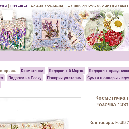
тии
|
Отзывы
| +7 499 755-66-04 +7 906 730-58-78 онлайн заказ
тегориях:
Косметички
Подарки к 8 Марта
Подарки к праздника
та
Подарки на Пасху
Подарки учителям
Сумки шопперы - иде
ы
Косметичка 
Розочка 13х
Код товара:
kod827