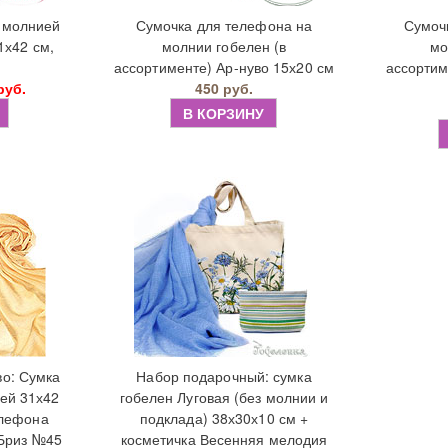
и молнией
Сумочка для телефона на
Сумоч
1х42 см,
молнии гобелен (в
мо
ассортименте) Ар-нуво 15х20 см
ассортим
руб.
450 руб.
В КОРЗИНУ
во: Сумка
Набор подарочный: сумка
ией 31х42
гобелен Луговая (без молнии и
елефона
подклада) 38х30х10 см +
 Бриз №45
косметичка Весенняя мелодия