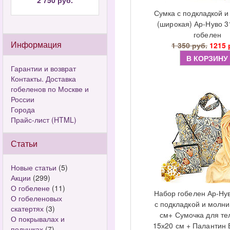
2 750 руб.
Сумка с подкладкой 
(широкая) Ар-Нуво 3
гобелен
Информация
1 350 руб.
1215 
В КОРЗИНУ
Гарантии и возврат
Контакты. Доставка
гобеленов по Москве и
России
Города
Прайс-лист (HTML)
Статьи
Новые статьи
(5)
Акции
(299)
О гобелене
(11)
Набор гобелен Ар-Ну
О гобеленовых
с подкладкой и молн
скатертях
(3)
см+ Сумочка для т
О покрывалах и
15х20 см + Палантин
подушках
(7)