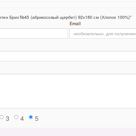
нтин Бриз №45 (абрикосовый щербет) 92х180 см (Хлопок 100%)"
Email
3
4
5