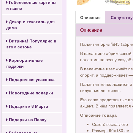
Гобеленовые картины
и панно
Описание
Сопутству
Декор и текстиль для
дома
Описание
Витрина! Популярно в
Палантин Бриз №45 (абрик
этом сезоне
В палантине абрикосовый 
палантин на весну создаё
Корпоративные
подарки
В палантине цвет живёт пе
спорит, а поддерживает — 
Подарочная упаковка
Палантин мягко ложится и 
силуэт мягче, живее.
Новогодние подарки
Его легко представить с п
акцент. В нём появляется
Подарки к 8 Марта
Описание товара
Подарки на Пасху
Сезон: весна-лето
Размер: 90×180 см
Гобеленовые