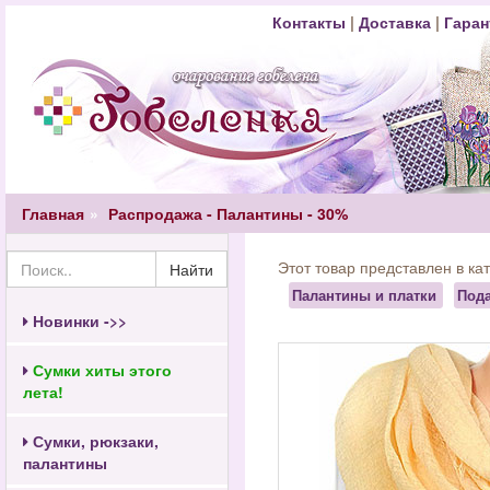
Контакты
|
Доставка
|
Гаран
Главная
Распродажа - Палантины - 30%
Этот товар представлен в ка
Найти
Палантины и платки
Пода
Новинки ->>
Сумки хиты этого
лета!
Сумки, рюкзаки,
палантины