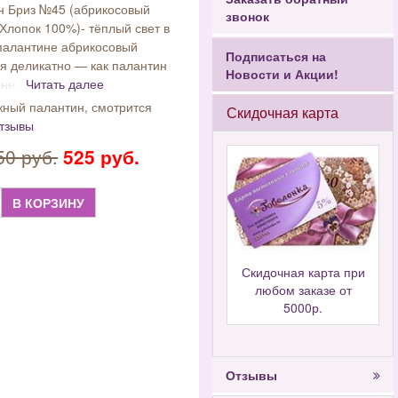
н Бриз №45 (абрикосовый
звонок
Хлопок 100%)- тёплый свет в
палантине абрикосовый
Подписаться на
ся деликатно — как палантин
Новости и Акции!
не...
Читать далее
ный палантин, смотрится
Скидочная карта
отзывы
50 руб.
525 руб.
В КОРЗИНУ
Скидочная карта при
любом заказе от
5000р.
Отзывы