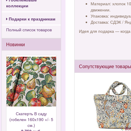
Материал: хлопок 10
коллекции
движении.
Упаковка: индивиду
Подарки к праздникам
Доставка: СДЭК / Ян
Полный список товаров
Идея для подарка — когда
Новинки
Сопутствующие товар
Скатерть В саду
(гобелен 160х190 +/- 5
см.)