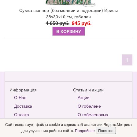
Сумка шоппер (без молнии и подкладки) Ирисы
38х30х10 см, гобелен
1 050 руб.
945 руб.
В КОРЗИНУ
1
Информация
Статьи и акции
О Нас
Акции
Доставка
О гобелене
Оплата
О гобеленовых
скатертях
Сайт использует файлы cookie и сервис веб-аналитики Яндекс.Метрика
О покрывалах и
для улучшения работы сайта.
Подробнее
Понятно
Гарантии и возврат
подушках