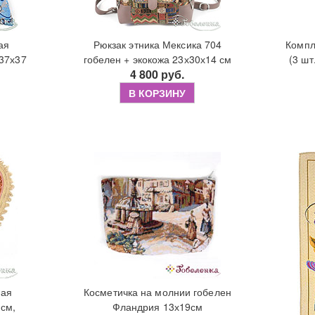
ая
Рюкзак этника Мексика 704
Компл
37х37
гобелен + экокожа 23х30х14 см
(3 шт
4 800 руб.
В КОРЗИНУ
ная
Косметичка на молнии гобелен
 см,
Фландрия 13х19см