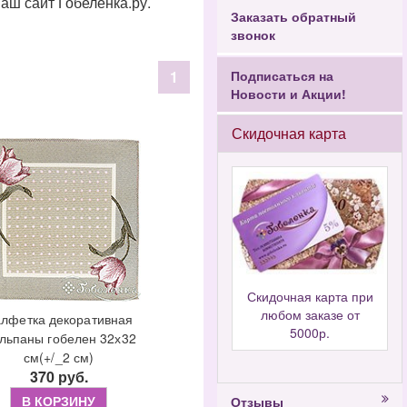
наш сайт Гобеленка.ру.
Заказать обратный
звонок
1
Подписаться на
Новости и Акции!
Скидочная карта
Скидочная карта при
любом заказе от
лфетка декоративная
5000р.
льпаны гобелен 32х32
см(+/_2 см)
370 руб.
В КОРЗИНУ
Отзывы