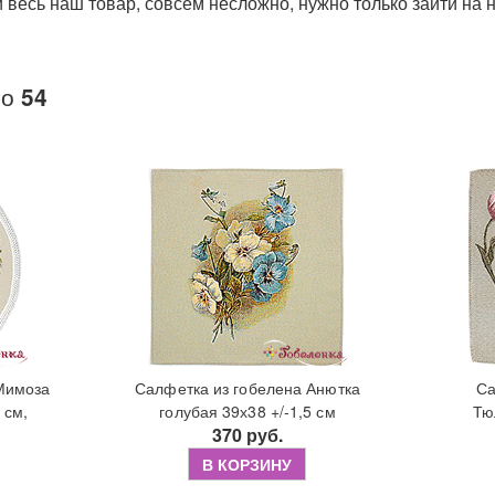
 и весь наш товар, совсем несложно, нужно только зайти на 
го
54
Мимоза
Салфетка из гобелена Анютка
Са
 см,
голубая 39х38 +/-1,5 см
Тю
370 руб.
В КОРЗИНУ