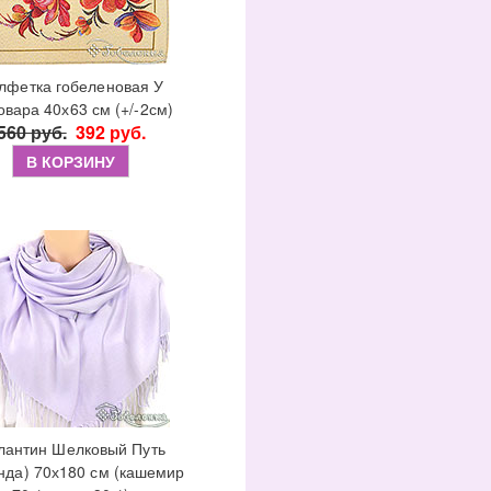
лфетка гобеленовая У
овара 40х63 см (+/-2см)
560 руб.
392 руб.
В КОРЗИНУ
лантин Шелковый Путь
нда) 70х180 см (кашемир