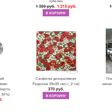
гобелен
1 350 руб.
1 215 руб.
1
В КОРЗИНУ
ний
Салфетка декоративная
По
жево-
Раздолье 39х39 см(+/_2 см)
шени
370 руб.
Шерсть
л 30%)
В КОРЗИНУ
б.