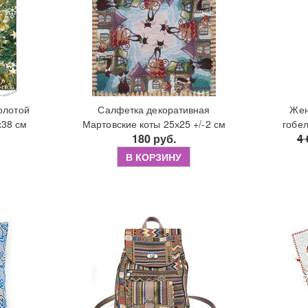
олотой
Салфетка декоративная
Жен
х38 см
Мартовские коты 25х25 +/-2 см
гобе
180 руб.
4 
В КОРЗИНУ