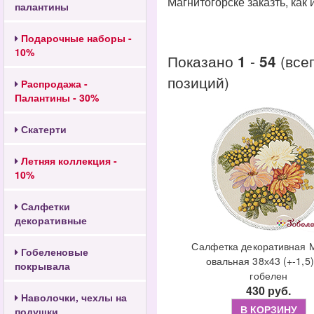
Магнитогорске заказть, как
палантины
Подарочные наборы -
10%
Показано
-
(все
1
54
позиций)
Распродажа -
Палантины - 30%
Скатерти
Летняя коллекция -
10%
Салфетки
декоративные
Салфетка декоративная 
Гобеленовые
овальная 38х43 (+-1,5)
покрывала
гобелен
430 руб.
Наволочки, чехлы на
В КОРЗИНУ
подушки