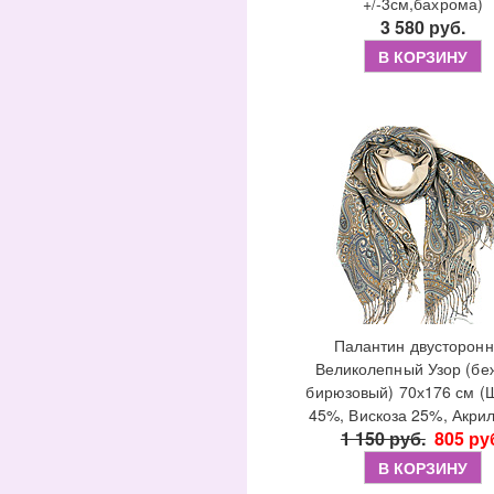
+/-3см,бахрома)
3 580 руб.
В КОРЗИНУ
Палантин двусторон
Великолепный Узор (бе
бирюзовый) 70х176 см (
45%, Вискоза 25%, Акри
1 150 руб.
805 ру
В КОРЗИНУ