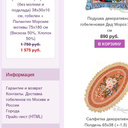
(без молнии и
подклада) 38х30х10
см, гобелен +
Подушка декоративн
Палантин Морские
гобеленовая Дед Мороз 
мотивы 75х180 см
см
(Вискоза 50%, Хлопок
890 руб.
50%)
В КОРЗИНУ
1 750 руб.
1 575 руб.
Информация
Гарантии и возврат
Контакты. Доставка
гобеленов по Москве и
России
Города
Прайс-лист (HTML)
Салфетка декоратив
Полдень 65х38 (+-1,5)