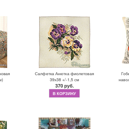
новая
Салфетка Анютка фиолетовая
Гоб
м)
39х38 +/-1,5 см
наво
370 руб.
В КОРЗИНУ