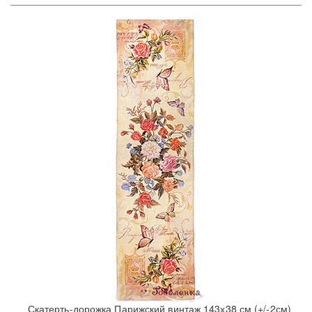
Скатерть-дорожка Парижский винтаж 143х38 см (+/-2см)