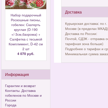
Доставка
Набор подарочный
Роскошные пионы,
Курьерская доставка: по г.
гобелен: Скатерть
Москве (в пределах МКАД)
круглая (D-190
Доставка по России:
+/-3см,бахрома) +
Почтой, СДЭК - отправка о
Салфетка с тесьмой
тарифная зона больше)
Комплимент, D-42 см
2 шт
Подробнее о тарифах и ср
4 070 руб.
Минимальная сумма заказ
Информация
Гарантии и возврат
Контакты. Доставка
гобеленов по Москве и
России
Города