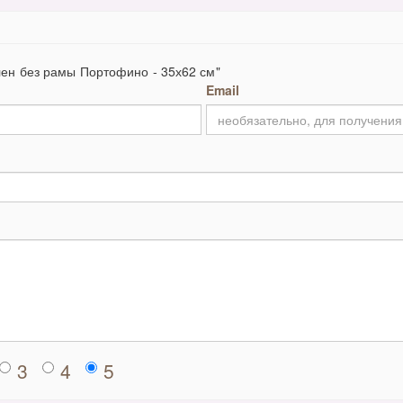
лен без рамы Портофино - 35х62 см"
Email
3
4
5