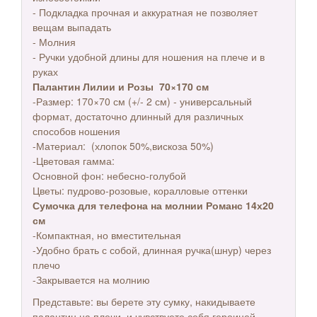
- Подкладка прочная и аккуратная не позволяет
вещам выпадать
- Молния
- Ручки удобной длины для ношения на плече и в
руках
Палантин Лилии и Розы 70×170 см
-Размер: 170×70 см (+/- 2 см) - универсальный
формат, достаточно длинный для различных
способов ношения
-Материал: (хлопок 50%,вискоза 50%)
-Цветовая гамма:
Основной фон: небесно-голубой
Цветы: пудрово-розовые, коралловые оттенки
Сумочка для телефона на молнии Романс 14х20
см
-Компактная, но вместительная
-Удобно брать с собой, длинная ручка(шнур) через
плечо
-Закрывается на молнию
Представьте: вы берете эту сумку, накидываете
палантин на плечи, и чувствуете себя героиней