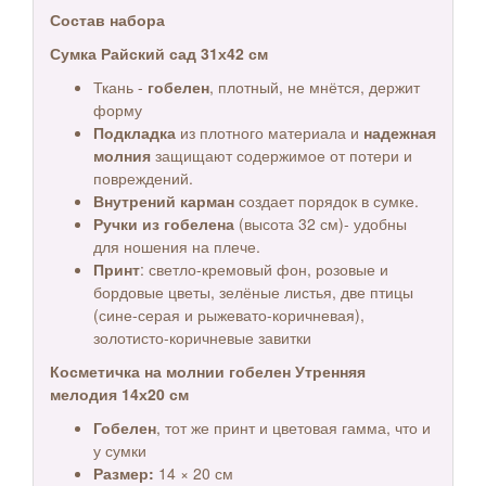
Состав набора
Сумка Райский сад 31х42 см
Ткань -
гобелен
, плотный, не мнётся, держит
форму
Подкладка
из плотного материала и
надежная
молния
защищают содержимое от потери и
повреждений.
Внутрений карман
создает порядок в сумке.
Ручки из гобелена
(высота 32 см)- удобны
для ношения на плече.
Принт
: светло-кремовый фон, розовые и
бордовые цветы, зелёные листья, две птицы
(сине-серая и рыжевато-коричневая),
золотисто-коричневые завитки
Косметичка на молнии гобелен Утренняя
мелодия 14х20 см
Гобелен
, тот же принт и цветовая гамма, что и
у сумки
Размер:
14 × 20 см