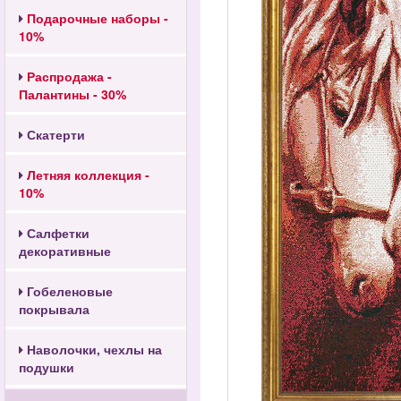
Подарочные наборы -
10%
Распродажа -
Палантины - 30%
Скатерти
Летняя коллекция -
10%
Салфетки
декоративные
Гобеленовые
покрывала
Наволочки, чехлы на
подушки