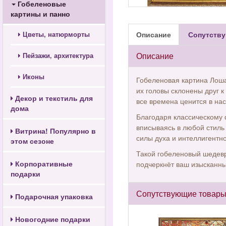
Гобеленовые
картины и панно
Описание
Сопутству
Цветы, натюрморты
Описание
Пейзажи, архитектура
Иконы
Гобеленовая картина Лоша
их головы склонены друг к 
Декор и текстиль для
все времена ценится в на
дома
Благодаря классическому 
вписываясь в любой стиль 
Витрина! Популярно в
силы духа и интеллигентн
этом сезоне
Такой гобеленовый шедевр
Корпоративные
подчеркнёт ваш изысканны
подарки
Сопутствующие товар
Подарочная упаковка
Новогодние подарки