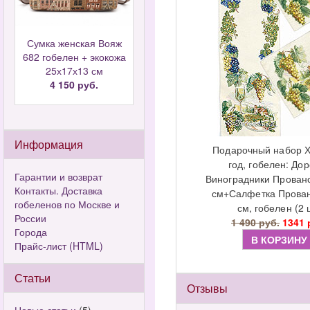
Сумка женская Вояж
682 гобелен + экокожа
25х17х13 см
4 150 руб.
Информация
Подарочный набор 
год, гобелен: До
Гарантии и возврат
Виноградники Прован
Контакты. Доставка
см+Салфетка Прован
гобеленов по Москве и
см, гобелен (2 
России
1 490 руб.
1341 
Города
В КОРЗИНУ
Прайс-лист (HTML)
Статьи
Отзывы