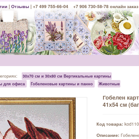
тии
|
Отзывы
| +7 499 755-66-04 +7 906 730-58-78 онлайн заказ
тегориях:
30х70 см и 30х80 см Вертикальные картины
ны для офиса
Гобеленовые картины и панно
Животные
Гобелен кар
41х54 см (баг
Код товара:
kod110
Описание:
Гобелен