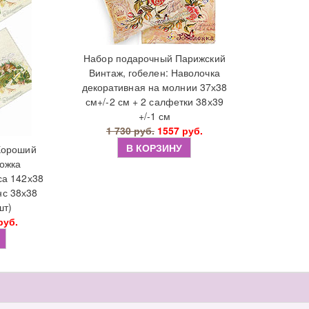
Набор подарочный Парижский
Винтаж, гобелен: Наволочка
декоративная на молнии 37х38
см+/-2 см + 2 салфетки 38х39
+/-1 см
1 730 руб.
1557 руб.
В КОРЗИНУ
Хороший
рожка
са 142х38
с 38х38
шт)
руб.