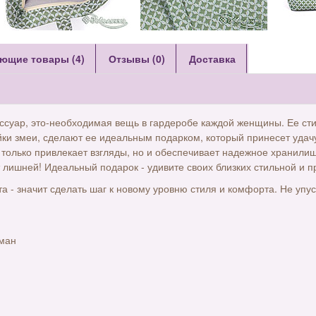
ющие товары (4)
Отзывы (0)
Доставка
сессуар, это-необходимая вещь в гардеробе каждой женщины. Ее ст
йки змеи, сделают ее идеальным подарком, который принесет удачу
 только привлекает взгляды, но и обеспечивает надежное хранили
 лишней! Идеальный подарок - удивите своих близких стильной и п
та - значит сделать шаг к новому уровню стиля и комфорта. Не упу
рман