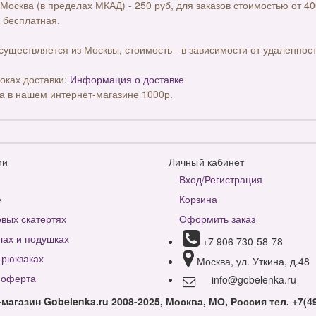
 Москва (в пределах МКАД) - 250 руб, для заказов стоимостью от 40
 бесплатная.
существляется из Москвы, стоимость - в зависимости от удаленност
оках доставки:
Информация о доставке
а в нашем интернет-магазине 1000р.
ии
Личный кабинет
Вход/Регистрация
е
Корзина
вых скатертях
Оформить заказ
лах и подушках
+7 906 730-58-78
 рюкзаках
Москва, ул. Уткина, д.48
 оферта
info@gobelenka.ru
-магазин Gobelenka.ru 2008-2025, Москва, МО, Россия
тел. +7(4