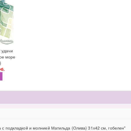
 удачи
ое море
)
уб.
а с подкладкой и молнией Матильда (Олива) 31х42 см, гобелен"