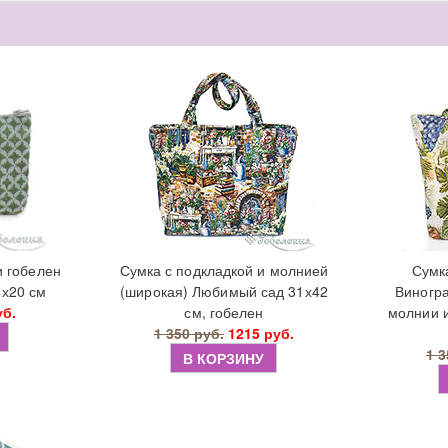
ы
и гобелен
Сумка с подкладкой и молнией
Сумк
4х20 см
(широкая) Любимый сад 31х42
Виногра
уб.
см, гобелен
молнии и
1 350 руб.
1215 руб.
1 3
В КОРЗИНУ