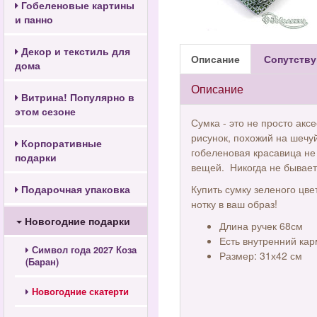
Гобеленовые картины
и панно
Декор и текстиль для
Описание
Сопутству
дома
Описание
Витрина! Популярно в
этом сезоне
Сумка - это не просто ак
рисунок, похожий на шечу
Корпоративные
гобеленовая красавица не
подарки
вещей. Никогда не бывает
Подарочная упаковка
Купить сумку зеленого цве
нотку в ваш образ!
Новогодние подарки
Длина ручек 68см
Есть внутренний ка
Символ года 2027 Коза
Размер: 31х42 см
(Баран)
Новогодние скатерти