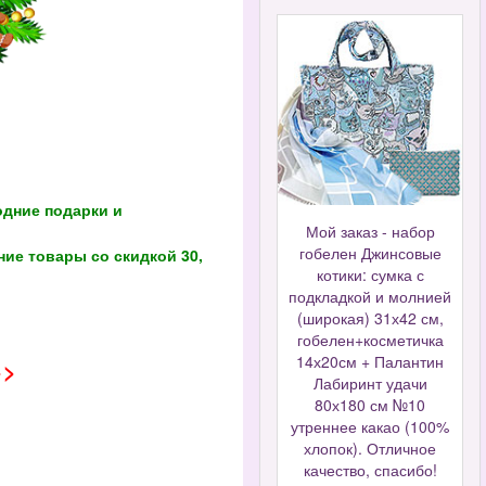
одние подарки и
Мой заказ - набор
гобелен Джинсовые
ие товары со скидкой 30,
котики: сумка с
подкладкой и молнией
(широкая) 31х42 см,
гобелен+косметичка
14х20см + Палантин
>>
Лабиринт удачи
80х180 см №10
утреннее какао (100%
хлопок). Отличное
качество, спасибо!