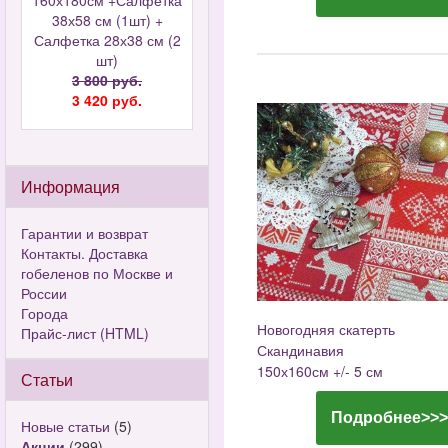
160х180см +Салфетка
38х58 см (1шт) +
Салфетка 28х38 см (2
шт)
3 800 руб.
3 420 руб.
Информация
Гарантии и возврат
Контакты. Доставка
гобеленов по Москве и
России
Города
Новогодняя скатерть
Прайс-лист (HTML)
Скандинавия
150х160см +/- 5 см
Статьи
Подробнее>>>
Новые статьи
(5)
Акции
(299)