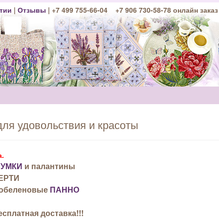
тии
|
Отзывы
| +7 499 755-66-04 +7 906 730-58-78 онлайн заказ
для удовольствия и красоты
а.
СУМКИ
и палантины
ТЕРТИ
 Гобеленовые
ПАННО
есплатная доставка
!!!