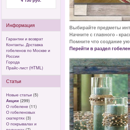
4 150 руб.
Информация
Выбирайте предметы инт
Начните с главного - кра
Гарантии и возврат
Помните что создание ую
Контакты. Доставка
Перейти в раздел гобеле
гобеленов по Москве и
России
Города
Прайс-лист (HTML)
Статьи
Новые статьи
(5)
Акции
(299)
О гобелене
(11)
О гобеленовых
скатертях
(3)
О покрывалах и
подушках
(7)