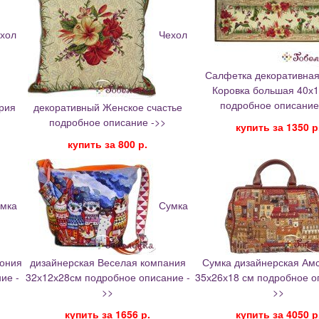
хол
Чехол
Салфетка декоративна
Коровка большая 40х1
подробное описание
рия
декоративный Женское счастье
подробное описание ->>
купить за 1350 р
купить за 800 р.
мка
Сумка
фония
дизайнерская Веселая компания
Сумка дизайнерская Ам
ие -
32х12х28см подробное описание -
35х26х18 см подробное о
>>
>>
купить за 1656 р.
купить за 4050 р