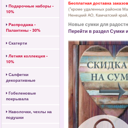
Бесплатная доставка заказов 
Подарочные наборы -
(*кроме удаленных районов Маг
10%
Ненецкий АО, Камчатский край,
Новые сумки для радостн
Распродажа -
Палантины - 30%
Перейти в раздел Сумки 
Скатерти
Летняя коллекция -
10%
Салфетки
декоративные
Гобеленовые
покрывала
Наволочки, чехлы на
подушки