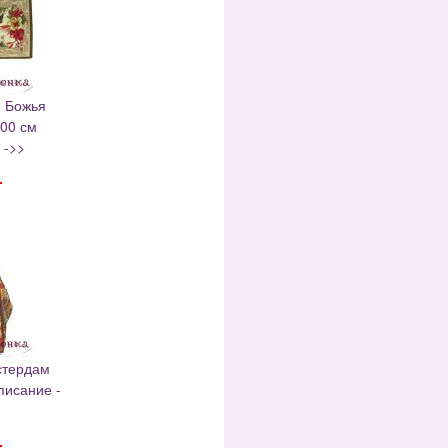
я Божья
00 см
 ->>
.
стердам
писание -
.