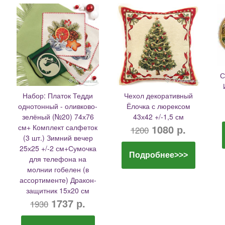
С
Набор: Платок Тедди
Чехол декоративный
однотонный - оливково-
Ёлочка с люрексом
зелёный (№20) 74х76
43х42 +/-1,5 см
см+ Комплект салфеток
1080 р.
1200
(3 шт.) Зимний вечер
25х25 +/-2 см+Сумочка
Подробнее>>>
для телефона на
молнии гобелен (в
ассортименте) Дракон-
защитник 15х20 см
1737 р.
1930