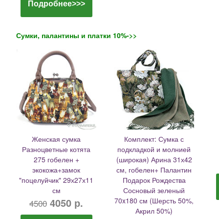
Подробнее>>>
Сумки, палантины и платки 10%->>
Женская сумка
Комплект: Сумка с
Разноцветные котята
подкладкой и молнией
275 гобелен +
(широкая) Арина 31х42
экокожа+замок
см, гобелен+ Палантин
"поцелуйчик" 29х27х11
Подарок Рождества
см
Сосновый зеленый
4050 р.
70x180 см (Шерсть 50%,
4500
Акрил 50%)