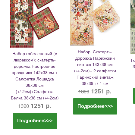
Набор: Скатерть-
Набор гобеленовый (с
дорожка Парижский
люрексом): скатерть-
Г
винтаж 143х38 см
дорожка Настроение
З
(+/-2см)+ 2 салфетки
праздника 142х38 см +
Парижский винтаж
Салфетка Лошадка
38х39 +/-1 см
38х38 см
1251 р.
1390
(+/-2см)+Салфетка
Белка 38х38 см (+/-2см)
1251 р.
1390
Подробнее>>>
Подробнее>>>