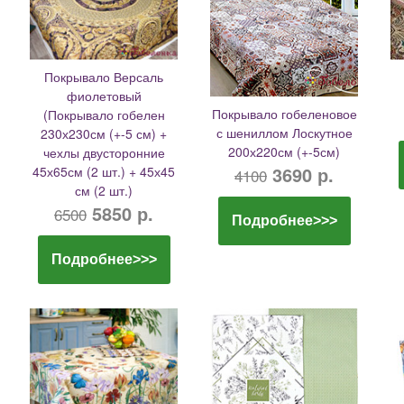
Покрывало Версаль
фиолетовый
Покрывало гобеленовое
(Покрывало гобелен
с шениллом Лоскутное
230х230см (+-5 см) +
200х220см (+-5см)
чехлы двусторонние
3690 р.
45х65см (2 шт.) + 45х45
4100
см (2 шт.)
5850 р.
6500
Подробнее>>>
Подробнее>>>