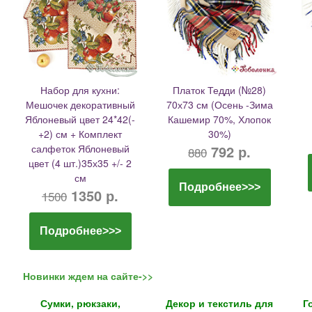
Набор для кухни:
Платок Тедди (№28)
Мешочек декоративный
70х73 см (Осень -Зима
Яблоневый цвет 24*42(-
Кашемир 70%, Хлопок
+2) см + Комплект
30%)
салфеток Яблоневый
792 р.
880
цвет (4 шт.)35х35 +/- 2
см
Подробнее>>>
1350 р.
1500
Подробнее>>>
Новинки ждем на сайте->>
Сумки, рюкзаки,
Декор и текстиль для
Г