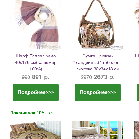
Шарф Теплая зима
Cумка - рюкзак
Ш
40х176 см(Кашемир
Фландрия 534 гобелен +
100%)
экокожа 32х34х13 см
891 р.
2673 р.
990
2970
Подробнее>>>
Подробнее>>>
Покрывала 10% ->>