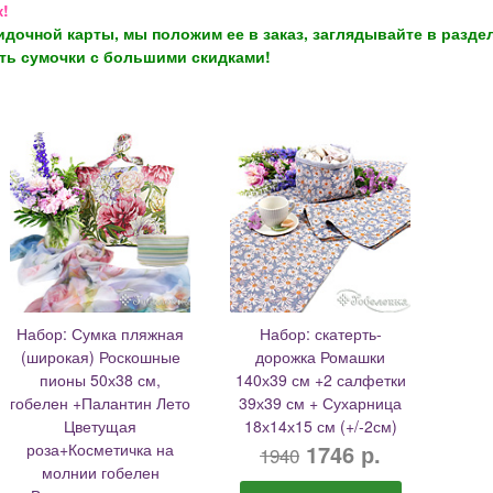
к!
кидочной карты, мы положим ее в заказ, заглядывайте в разде
сть сумочки с большими скидками!
Набор: Сумка пляжная
Набор: скатерть-
(широкая) Роскошные
дорожка Ромашки
пионы 50х38 см,
140х39 см +2 салфетки
гобелен +Палантин Лето
39х39 см + Сухарница
Цветущая
18х14х15 см (+/-2см)
роза+Косметичка на
1746 р.
1940
молнии гобелен