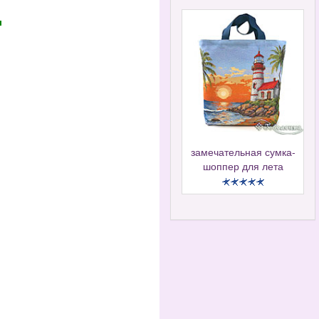
л
замечательная сумка-
шоппер для лета