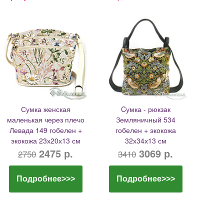
Сумка женская
Cумка - рюкзак
маленькая через плечо
Земляничный 534
Левада 149 гобелен +
гобелен + экокожа
экокожа 23х20х13 см
32х34х13 см
2475 р.
3069 р.
2750
3410
Подробнее>>>
Подробнее>>>