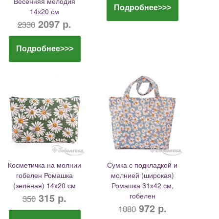
Весенняя мелодия
Подробнее>>>
14х20 см
2097 р.
2330
Подробнее>>>
Косметичка на молнии
Сумка с подкладкой и
гобелен Ромашка
молнией (широкая)
(зелёная) 14х20 см
Ромашка 31х42 см,
315 р.
гобелен
350
972 р.
1080