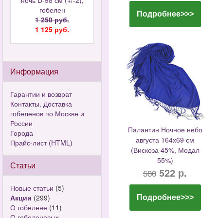
ночь D-98 см (+/-2),
гобелен
Подробнее>>>
1 250 руб.
1 125 руб.
Информация
Гарантии и возврат
Контакты. Доставка
гобеленов по Москве и
России
Палантин Ночное небо
Города
августа 164х69 см
Прайс-лист (HTML)
(Вискоза 45%, Модал
55%)
Статьи
522 р.
580
Новые статьи
(5)
Акции
(299)
Подробнее>>>
О гобелене
(11)
О гобеленовых