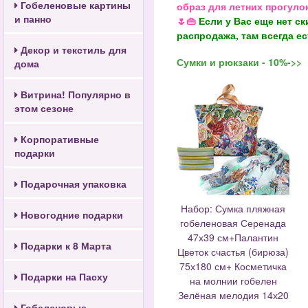
Гобеленовые картины
образ для летних прогуло
и панно
🌷👜
Если у Вас еще нет с
распродажа, там всегда е
Декор и текстиль для
Сумки и рюкзаки - 10%->>
дома
Витрина! Популярно в
этом сезоне
Корпоративные
подарки
Подарочная упаковка
Набор: Сумка пляжная
Новогодние подарки
гобеленовая Серенада
47х39 см+Палантин
Подарки к 8 Марта
Цветок счастья (бирюза)
75х180 см+ Косметичка
Подарки на Пасху
на молнии гобелен
Зелёная мелодия 14х20
Гобеленовые