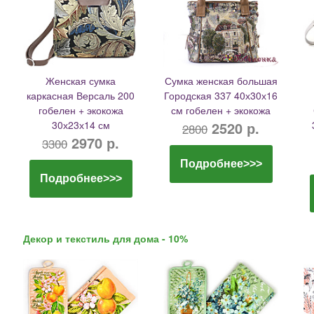
Женская сумка
Сумка женская большая
каркасная Версаль 200
Городская 337 40х30х16
гобелен + экокожа
см гобелен + экокожа
30х23х14 см
2520 р.
2800
2970 р.
3300
Подробнее>>>
Подробнее>>>
Декор и текстиль для дома - 10%