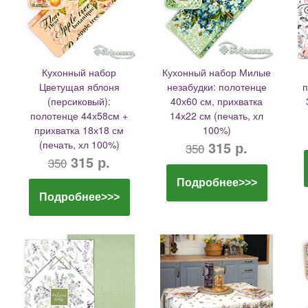
Кухонный набор
Кухонный набор Милые
Цветущая яблоня
незабудки: полотенце
п
(персиковый):
40х60 см, прихватка
полотенце 44х58см +
14х22 см (печать, хл
прихватка 18х18 см
100%)
(печать, хл 100%)
315 р.
350
315 р.
350
Подробнее>>>
Подробнее>>>