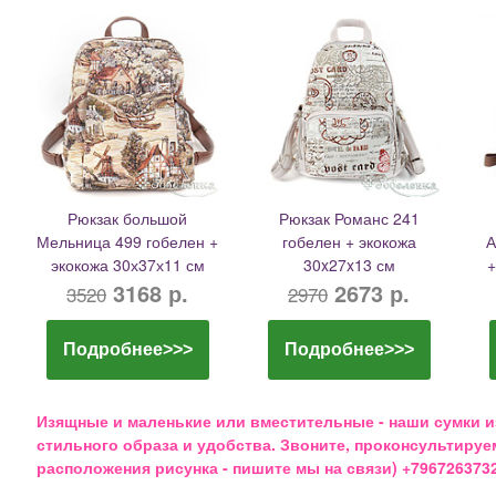
Рюкзак большой
Рюкзак Романс 241
Мельница 499 гобелен +
гобелен + экокожа
А
экокожа 30х37х11 см
30x27x13 см
+
3168 р.
2673 р.
3520
2970
Подробнее>>>
Подробнее>>>
Изящные и маленькие или вместительные - наши сумки и
стильного образа и удобства. Звоните, проконсультиру
расположения рисунка - пишите мы на связи) +796726373