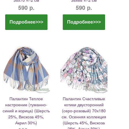
38х70 +/-2 см
38х68 +/-2 см
590 р.
590 р.
Подробнее>>>
Подробнее>>>
Палантин Теплое
Палантин Счастливые
настроение (туманно-
котики двусторонний
синий и корица) (Шерсть
(серо-розовый) 70х180
25%, Вискоза 45%,
см. Осенняя коллекция
Акрил 30%)
(Шерсть 45%, Вискоза
25%, Акрил 30%)