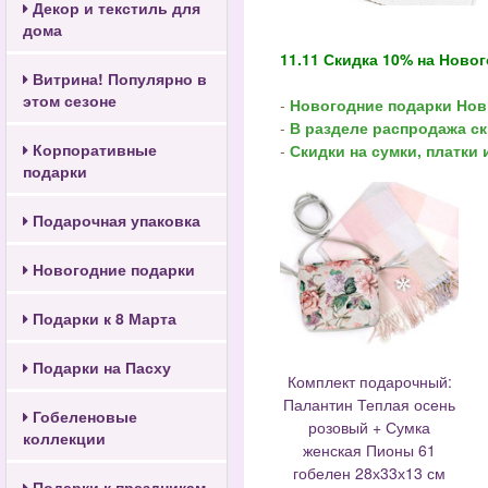
Декор и текстиль для
дома
11.11 Скидка 10% на Ново
Витрина! Популярно в
этом сезоне
-
Новогодние подарки Нов
-
В разделе распродажа ск
Корпоративные
-
Скидки на сумки, платки 
подарки
Подарочная упаковка
Новогодние подарки
Подарки к 8 Марта
Подарки на Пасху
Комплект подарочный:
Палантин Теплая осень
Гобеленовые
розовый + Сумка
коллекции
женская Пионы 61
гобелен 28х33х13 см
Подарки к праздникам