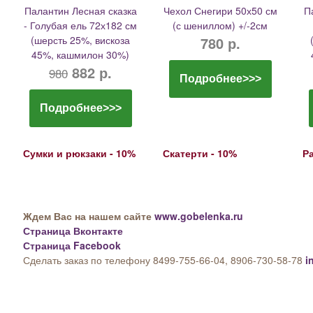
Палантин Лесная сказка
Чехол Снегири 50х50 см
П
- Голубая ель 72х182 см
(с шениллом) +/-2см
(шерсть 25%, вискоза
780 р.
45%, кашмилон 30%)
882 р.
980
Подробнее>>>
Подробнее>>>
Сумки и рюкзаки - 10%
Скатерти - 10%
Р
Ждем Вас на нашем сайте
www.gobelenka.ru
Страница Вконтакте
Страница Facebook
Сделать заказ по телефону 8499-755-66-04, 8906-730-58-78
i