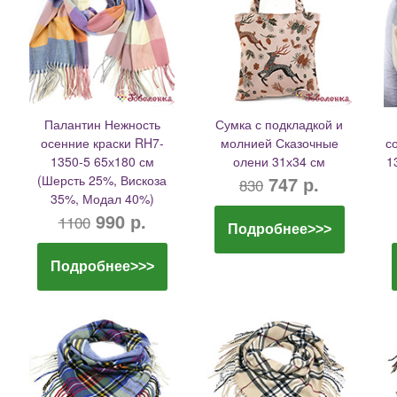
Палантин Нежность
Сумка с подкладкой и
осенние краски RH7-
молнией Сказочные
с
1350-5 65х180 см
олени 31х34 см
1
(Шерсть 25%, Вискоза
747 р.
830
35%, Модал 40%)
990 р.
1100
Подробнее>>>
Подробнее>>>