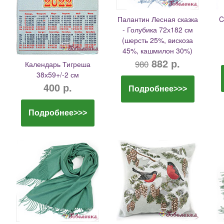
Палантин Лесная сказка
C
- Голубика 72х182 см
(шерсть 25%, вискоза
45%, кашмилон 30%)
882 р.
980
Календарь Тигреша
38х59+/-2 см
400 р.
Подробнее>>>
Подробнее>>>