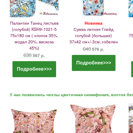
Палантин Танец листьев
Новинка
(голубой) KSH9-1021-5
Сумка летняя Глейд
75х180 см ( хлопок 35%,
голубой (большая)
7
модал 20%, вискоза
37х42 см+/-3см, гобелен
45%)
640
576 р.
630
567 р.
Подробнее>>>
Подробнее>>>
У нас появились чехлы цветочная симмфония, восток бе