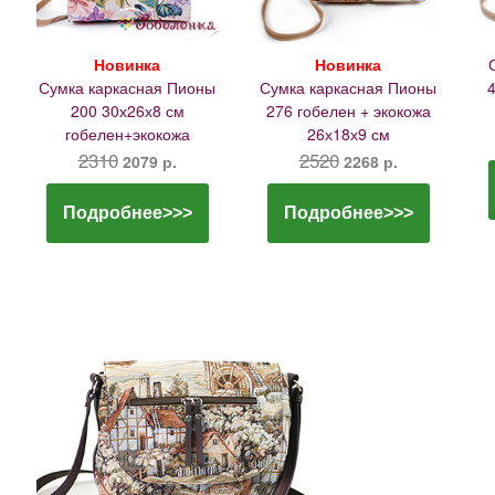
Новинка
Новинка
Сумка каркасная Пионы
Сумка каркасная Пионы
4
200 30х26х8 см
276 гобелен + экокожа
гобелен+экокожа
26х18х9 см
2310
2520
2079 р.
2268 р.
Подробнее>>>
Подробнее>>>