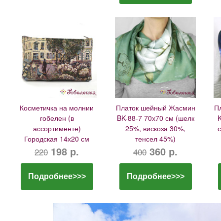
Косметичка на молнии
Платок шейный Жасмин
П
гобелен (в
BK-88-7 70х70 см (шелк
ассортименте)
25%, вискоза 30%,
с
Городская 14х20 см
тенсел 45%)
198 р.
360 р.
220
400
Подробнее>>>
Подробнее>>>