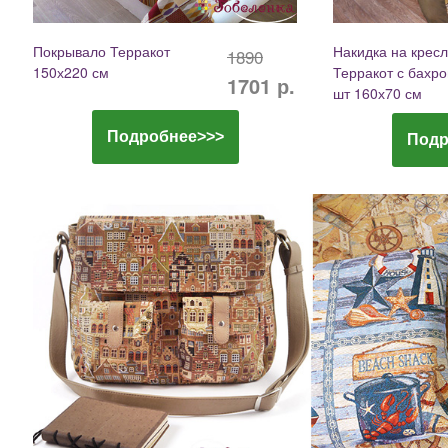
Покрывало Терракот
Накидка на крес
1890
150х220 см
Терракот с бахр
1701 р.
шт 160х70 см
Подробнее>>>
Подр