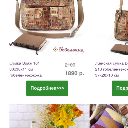
Сумка Вояж 161
Женская сумка В
2100
30х30х11 см
213 гобелен+эко
1890 р.
гобелен+экокожа
37х28х10 см
Подробнее>>>
Подр