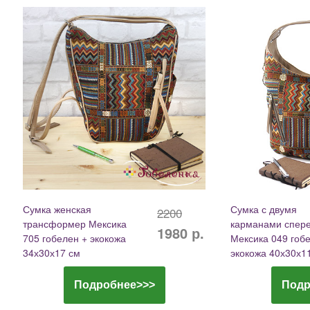
Сумка женская
Сумка с двумя
2200
трансформер Мексика
карманами спер
1980 р.
705 гобелен + экокожа
Мексика 049 гоб
34х30х17 см
экокожа 40х30х1
Подробнее>>>
Подр