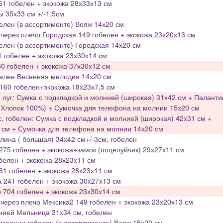
1 гобелен + экокожа 28х33х13 см
ы 35х33 см +/-1,5см
елен (в ассортименте) Вояж 14х20 см
через плечо Городская 149 гобелен + экокожа 23х20х13 см
елен (в ассортименте) Городская 14х20 см
4 гобелен + экокожа 23х30х14 см
0 гобелен + экокожа 37х30х12 см
белен Весенняя мелодия 14х20 см
160 гобелен+экокожа 18х23х7,5 см
луг: Сумка с подкладкой и молнией (широкая) 31х42 см + Паланти
 (Хлопок 100%) + Сумочка для телефона на молнии 15х20 см
 гобелен: Сумка с подкладкой и молнией (широкая) 42х31 см +
 см + Сумочка для телефона на молнии 14х20 см
лина ( большая) 34х42 см+/-3см, гобелен
275 гобелен + экокожа+замок (поцелуйчик) 29х27х11 см
белен + экокожа 28х23х11 см
61 гобелен + экокожа 28х23х11 см
 241 гобелен + экокожа 30x27x13 см
 704 гобелен + экокожа 23х30х14 см
через плечо Мексика2 149 гобелен + экокожа 23х20х13 см
нией Мельница 31х34 см, гобелен
молнии гобелен (в ассортименте) Вояж 15х20 см