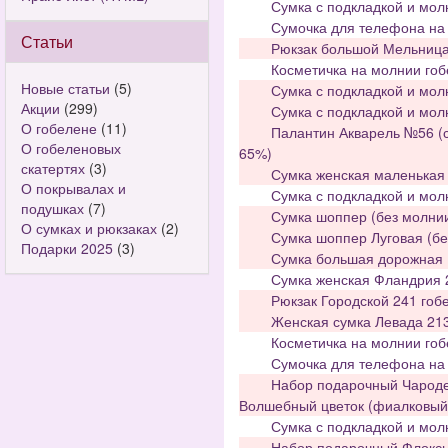
Сумка с подкладкой и мол
Сумочка для телефона на 
Статьи
Рюкзак большой Мельница 
Косметичка на молнии гоб
Новые статьи
(5)
Сумка с подкладкой и мол
Акции
(299)
Сумка с подкладкой и мол
О гобелене
(11)
Палантин Акварель №56 (с
О гобеленовых
65%)
скатертях
(3)
Сумка женская маленькая 
О покрывалах и
Сумка с подкладкой и мол
подушках
(7)
Сумка шоппер (без молнии
О сумках и рюкзаках
(2)
Сумка шоппер Луговая (бе
Подарки 2025
(3)
Сумка большая дорожная К
Сумка женская Фландрия 2
Рюкзак Городской 241 гоб
Женская сумка Левада 21
Косметичка на молнии гоб
Сумочка для телефона на 
Набор подарочный Чародей
Волшебный цветок (фиалковый)
Сумка с подкладкой и мол
Набор подарочный Флоксы: