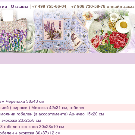
тии
|
Отзывы
| +7 499 755-66-04 +7 906 730-58-78 онлайн заказ
ем Черепаха 38х43 см
нией (широкая) Мексика 42х31 см, гобелен
молнии гобелен (в ассортименте) Ар-нуво 15х20 см
 экокожа 23х25х8 см
3 гобелен+экокожа 30х28х10 см
обелен + экокожа 30x37x12 см