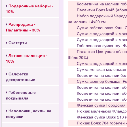
Косметичка на молнии го
Подарочные наборы -
Палантин Бриз №45 (абри
10%
Набор подарочный Чародей
на молнии 14х20 см
Распродажа -
Сумка гобеленовая Конь-О
Палантины - 30%
Сумка с подкладкой и мол
Сумка с подкладкой и мол
Скатерти
Гобеленовая сумка тоут Ф
Палантин Цветущая яблон
Летняя коллекция -
Шёлк 20%)
10%
Сумка с подкладкой и мол
Сумка женская маленькая 
Салфетки
Косметичка на молнии бо
декоративные
Сумка шоппер большая Рос
Косметичка на молнии го
Гобеленовые
Косметичка на молнии го
покрывала
Косметичка на молнии гоб
Женская сумка Городская 
Наволочки, чехлы на
Рюкзак маленький Фландри
подушки
Женская сумка Вояж 213 
Рюкзак Вояж 704 гобелен 