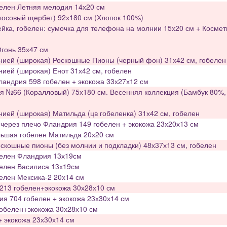
белен Летняя мелодия 14х20 см
косовый щербет) 92х180 см (Хлопок 100%)
ка, гобелен: сумочка для телефона на молнии 15х20 см + Космет
гонь 35х47 см
нией (широкая) Роскошные Пионы (черный фон) 31х42 см, гобелен
нией (широкая) Енот 31х42 см, гобелен
ландрия 598 гобелен + экокожа 33х27х12 см
я №66 (Коралловый) 75х180 см. Весенняя коллекция (Бамбук 80%,
нией (широкая) Матильда (цв гобеленка) 31х42 см, гобелен
через плечо Фландрия 149 гобелен + экокожа 23х20х13 см
льшая гобелен Матильда 20х20 см
кошные пионы (без молнии и подкладки) 48х37х13 см, гобелен
белен Фландрия 13х19см
белен Василиса 13х19см
елен Мексика-2 20х14 см
213 гобелен+экокожа 30х28х10 см
я 704 гобелен + экокожа 23х30х14 см
гобелен+экокожа 30х28х10 см
+ экокожа 23х30х14 см