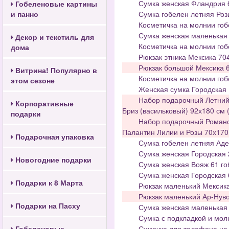
Сумка женская Фландрия 6
Гобеленовые картины
и панно
Сумка гобелен летняя Роз
Косметичка на молнии гоб
Сумка женская маленькая 
Декор и текстиль для
Косметичка на молнии гоб
дома
Рюкзак этника Мексика 70
Рюкзак большой Мексика 6
Витрина! Популярно в
Косметичка на молнии го
этом сезоне
Женская сумка Городская 
Набор подарочный Летний 
Корпоративные
Бриз (васильковый) 92х180 см
подарки
Набор подарочный Романс,
Палантин Лилии и Розы 70х170
Подарочная упаковка
Сумка гобелен летняя Аде
Сумка женская Городская 
Новогодние подарки
Сумка женская Вояж 61 го
Сумка женская Городская 
Подарки к 8 Марта
Рюкзак маленький Мексика
Рюкзак маленький Ар-Нуво
Подарки на Пасху
Сумка женская маленькая 
Сумка с подкладкой и мол
Гобеленовые
Сумочка для телефона на 