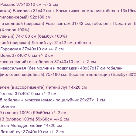
Романс 37x40x10 см +/- 2 см
окая) Василиса 31х42 см + Косметичка на молнии гобелен 13х19с
лилово-серый) 92х180 см
 и молнией (широкая) Розы винтаж 31х42 см, гобелен + Палантин 
(Хлопок 100%)
лёный) 74х180 см (бамбук 100%)
нией (широкая) Летний луг 31х42 см, гобелен
Городская 37x40x10 см +/- 2 см
Вояж 37x40x10 см +/- 2 см
нсово-синий) из гобелена 37x40x10 см +/- 2 см
версальная (без молнии и подкладки) 48х37х17 см гобелен
фиолетово-кофейный) 75х180 см. Весенняя коллекция (Бамбук 80%
елен (в ассортименте) Летний луг 14х20 см
белена 37x40x10 см +/- 2 см
5 гобелен + экокожа+замок поцелуйчик 29х27х11 см
гобелен
(хлопок 100%) 59х60см +/- 2 см
 (хлопок 100%) 59х60см +/- 2 см
белен Мелодия любви 14х20 см
Летний луг 37x40x10 см +/- 2 см