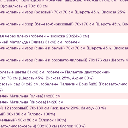
9(фиалковый) 70х180 см
ликолепный узор (розовый) 70х176 см (Шерсть 45%, Вискоза 25%,
еликолепный Узор (бежево-бирюзовый) 70х176 см (Шерсть 45%, Ви
ая через плечо (гобелен + экокожа 29х24х8 см)
нией Матильда (Олива) 31х42 см, гобелен
ликолепный узор (синий и белый) 70х176 см (Шерсть 45%, Вискоз
ликолепный узор (синий и розовато-лиловый) 70х176 см (Шерсть 
олевые цветы 31х42 см, гобелен+ Палантин двусторонний
70х176 см (Шерсть 45%, Вискоза 25%, Акрил 30%)
озовый сад 31х42 см, гобелен+ Палантин Бриз №82 (Розовато-лило
%)
елен Матильда (олива)14х20 см
белен Матильда (бирюза)14х20 см
 12 (розовый) 70х180 см (иск. шелк 20%, бамбук 80 %)
ый) 90х180 см (Хлопок 100%)
мельный) 90х180 см (Хлопок 100%)
ато-лилово-серый) 90х180 см (Хлопок 100%)