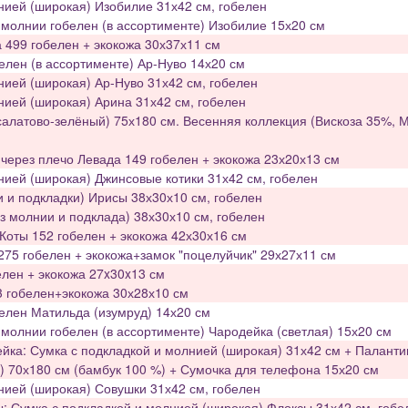
нией (широкая) Изобилие 31х42 см, гобелен
молнии гобелен (в ассортименте) Изобилие 15х20 см
499 гобелен + экокожа 30х37х11 см
елен (в ассортименте) Ар-Нуво 14х20 см
нией (широкая) Ар-Нуво 31х42 см, гобелен
нией (широкая) Арина 31х42 см, гобелен
алатово-зелёный) 75х180 см. Весенняя коллекция (Вискоза 35%, 
через плечо Левада 149 гобелен + экокожа 23х20х13 см
нией (широкая) Джинсовые котики 31х42 см, гобелен
 и подкладки) Ирисы 38х30х10 см, гобелен
з молнии и подклада) 38х30х10 см, гобелен
оты 152 гобелен + экокожа 42х30х16 см
75 гобелен + экокожа+замок "поцелуйчик" 29х27х11 см
елен + экокожа 27x30x13 см
3 гобелен+экокожа 30х28х10 см
елен Матильда (изумруд) 14х20 см
молнии гобелен (в ассортименте) Чародейка (светлая) 15х20 см
ка: Сумка с подкладкой и молнией (широкая) 31х42 см + Паланти
 70х180 см (бамбук 100 %) + Сумочка для телефона 15х20 см
нией (широкая) Совушки 31х42 см, гобелен
 Сумка с подкладкой и молнией (широкая) Флоксы 31х42 см, гобе