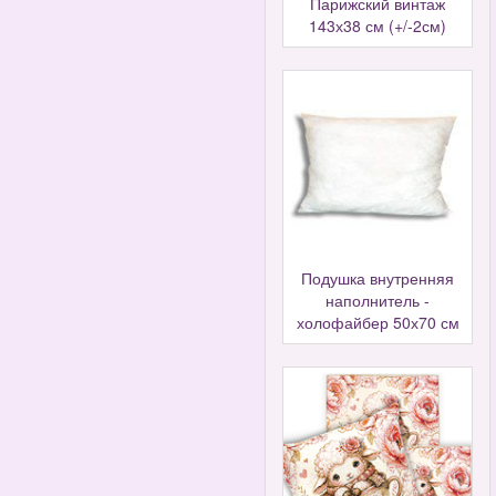
Парижский винтаж
143х38 см (+/-2см)
Подушка внутренняя
наполнитель -
холофайбер 50х70 см