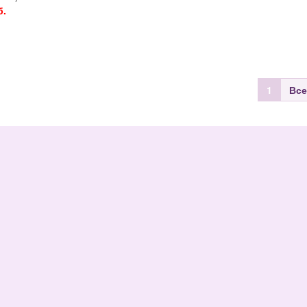
б.
1
Все