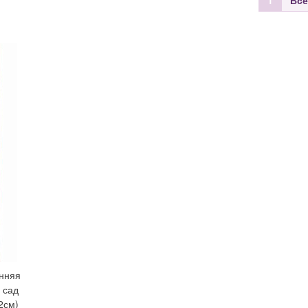
1
Все
нняя
 сад
2см)