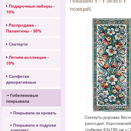
Показано
-
(всего
1
1
1
Подарочные наборы -
позиций)
10%
Распродажа -
Палантины - 30%
Скатерти
Летняя коллекция -
10%
Салфетки
декоративные
Гобеленовые
покрывала
Покрывала на кровать
Скатерть-дорожка Весе
рапсодия: Королевский
Покрывало и подушки
(гобелен 63х150 см +/-
комплект