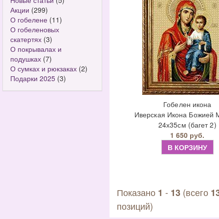
Новые статьи
(5)
Акции
(299)
О гобелене
(11)
О гобеленовых
скатертях
(3)
О покрывалах и
подушках
(7)
О сумках и рюкзаках
(2)
Подарки 2025
(3)
Гобелен икона
Иверская Икона Божией 
24х35см (багет 2)
1 650 руб.
В КОРЗИНУ
Показано
-
(всего
1
13
1
позиций)