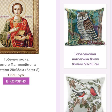
Гобеленовая
наволочка Филл
Гобелен икона
Филин 50х50 см
вятого Пантелеймона
теля 28х38см (багет 2)
1 650 руб.
В КОРЗИНУ