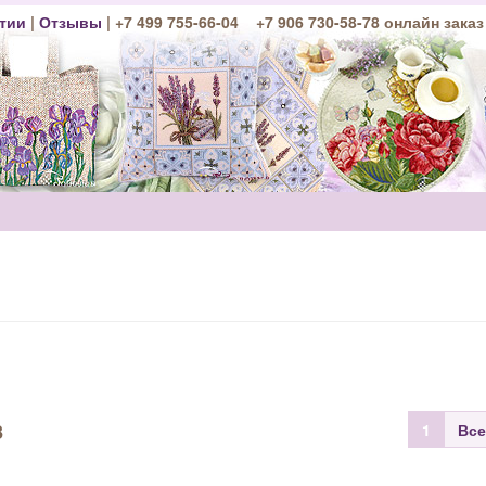
тии
|
Отзывы
| +7 499 755-66-04 +7 906 730-58-78 онлайн заказ
3
1
Все