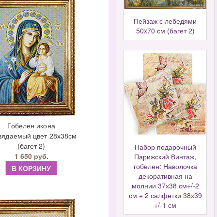
Пейзаж с лебедями
50x70 см (багет 2)
Гобелен икона
вядаемый цвет 28х38см
(багет 2)
Набор подарочный
1 650 руб.
Парижский Винтаж,
гобелен: Наволочка
В КОРЗИНУ
декоративная на
молнии 37х38 см+/-2
см + 2 салфетки 38х39
+/-1 см