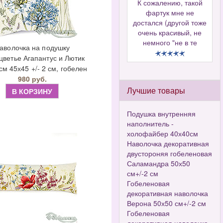
К сожалению, такой
фартук мне не
достался (другой тоже
очень красивый, не
немного "не в те
аволочка на подушку
цветье Агапантус и Лютик
см 45х45 +/- 2 см, гобелен
980 руб.
Лучшие товары
В КОРЗИНУ
Подушка внутренняя
наполнитель -
холофайбер 40х40см
Наволочка декоративная
двустороняя гобеленовая
Саламандра 50х50
см+/-2 см
Гобеленовая
декоративная наволочка
Верона 50х50 см+/-2 см
Гобеленовая