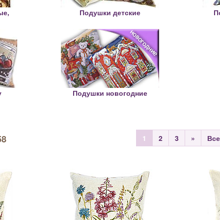
ые,
Подушки детские
П
у
Подушки новогодние
58
1
2
3
»
Все