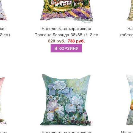
ная
Наволочка декоративная
На
2 см)
Прованс Лаванда 38х38 +/- 2 см
гобеле
820 руб.
738 руб.
В КОРЗИНУ
а на
Наволочка декоративная
Навол