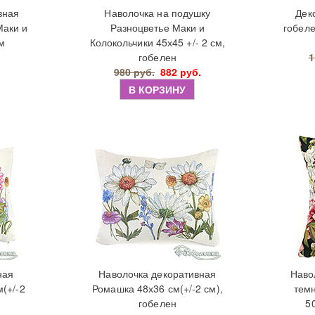
вная
Наволочка на подушку
Дек
Маки и
Разноцветье Маки и
гобеле
см
Колокольчики 45х45 +/- 2 см,
гобелен
1
980 руб.
882 руб.
В КОРЗИНУ
ная
Наволочка декоративная
Наво
(+/-2
Ромашка 48х36 см(+/-2 см),
тем
гобелен
5