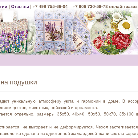
тии
|
Отзывы
| +7 499 755-66-04 +7 906 730-58-78 онлайн заказ
 на подушки
дадют уникальную атмосферу уюта и гармонии в доме. В ассо
ением цветов, животных, пейзажей и орнамента.
ается отдельно, размеры 35х50, 40х40, 50х50, 50х70, 35х100 
 стирается, не выгорает и не деформируется. Чехол застегивае
 наволочки сделана из однотонной жаккардовой ткани светло-серого