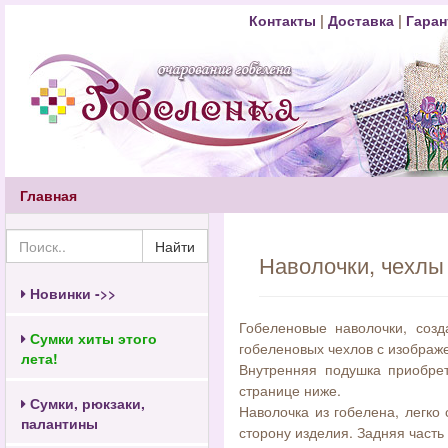
Контакты
|
Доставка
|
Гаран
Главная
Найти
Наволочки, чехлы
Новинки ->>
Гобеленовые наволочки, соз
Сумки хиты этого
гобеленовых чехлов с изображ
лета!
Внутренняя подушка приобрет
странице ниже.
Сумки, рюкзаки,
Наволочка из гобелена, легко
палантины
сторону изделия. Задняя часть