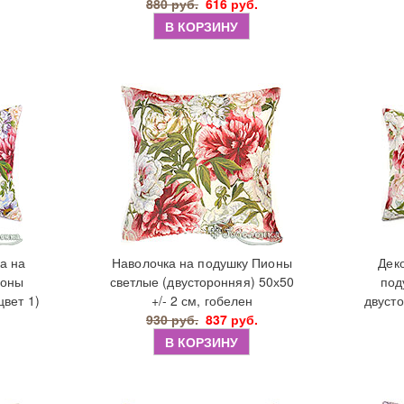
880 руб.
616 руб.
В КОРЗИНУ
а на
Наволочка на подушку Пионы
Дек
ионы
светлые (двусторонняя) 50х50
под
цвет 1)
+/- 2 см, гобелен
двусто
930 руб.
837 руб.
В КОРЗИНУ