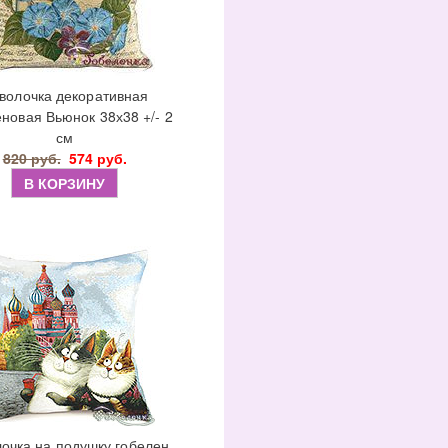
волочка декоративная
новая Вьюнок 38х38 +/- 2
см
820 руб.
574 руб.
В КОРЗИНУ
очка на подушку гобелен