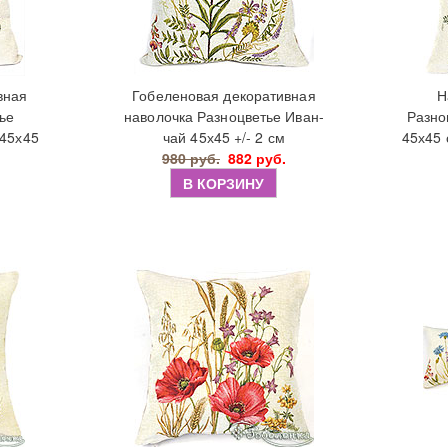
вная
Гобеленовая декоративная
Н
ье
наволочка Разноцветье Иван-
Разно
 45х45
чай 45х45 +/- 2 см
45х45 
980 руб.
882 руб.
В КОРЗИНУ