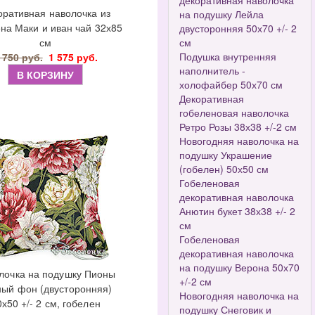
декоративная наволочка
оративная наволочка из
на подушку Лейла
на Маки и иван чай 32х85
двусторонняя 50х70 +/- 2
см
см
Подушка внутренняя
 750 руб.
1 575 руб.
наполнитель -
В КОРЗИНУ
холофайбер 50х70 см
Декоративная
гобеленовая наволочка
Ретро Розы 38х38 +/-2 см
Новогодняя наволочка на
подушку Украшение
(гобелен) 50х50 см
Гобеленовая
декоративная наволочка
Анютин букет 38х38 +/- 2
см
Гобеленовая
декоративная наволочка
на подушку Верона 50х70
лочка на подушку Пионы
+/-2 см
ный фон (двусторонняя)
Новогодняя наволочка на
0х50 +/- 2 см, гобелен
подушку Снеговик и