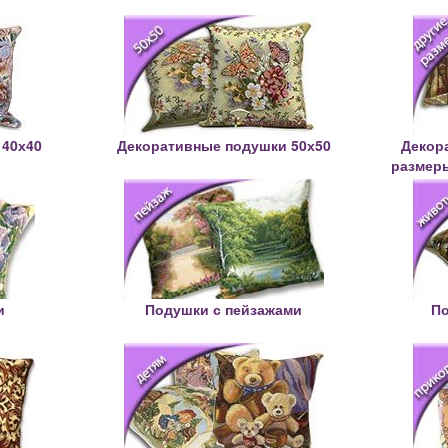
 40х40
Декоративные подушки 50х50
Декор
размеры
и
Подушки с пейзажами
П